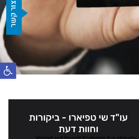
פתח סרגל
עו"ד שי טפיארו - ביקורות
וחוות דעת
Widget not found! Probably it is already