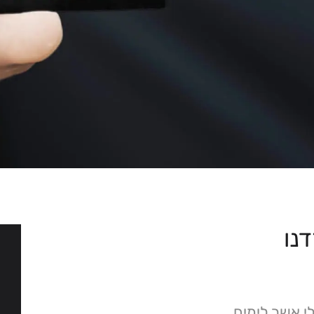
נו
י אשר לימים