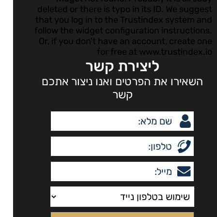
deleted or there is typo in its ID. We suggest
that you log in to the
Trustindex system
and
follow the widget configuration instructions.
Or, if you don't have an account, create one
for free at
www.trustindex.io
ליצירת קשר
השאירו את הפרטים ואנו ניצור אתכם
קשר