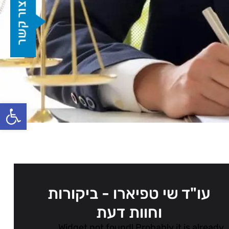
פתח סרגל
עו"ד שי טפיארו - ביקורות
וחוות דעת
Widget not found! Probably it is already