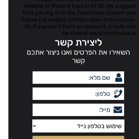
deleted or there is typo in its ID. We suggest
that you log in to the
Trustindex system
and
follow the widget configuration instructions.
Or, if you don't have an account, create one
for free at
www.trustindex.io
ליצירת קשר
השאירו את הפרטים ואנו ניצור אתכם
קשר