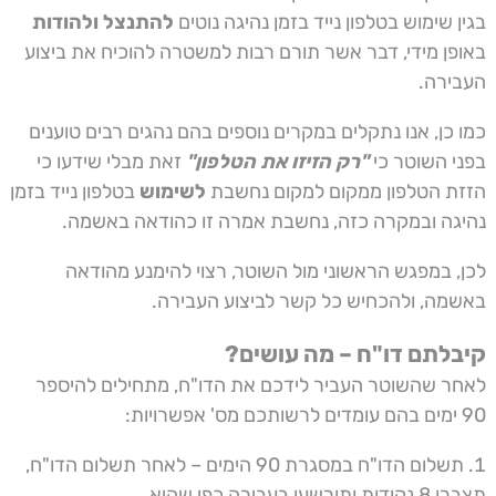
בגין שימוש בטלפון נייד בזמן נהיגה נוטים
להתנצל ולהודות
באופן מידי, דבר אשר תורם רבות למשטרה להוכיח את ביצוע
העבירה.
כמו כן, אנו נתקלים במקרים נוספים בהם נהגים רבים טוענים
בפני השוטר כי
"רק הזיזו את הטלפון"
זאת מבלי שידעו כי
הזזת הטלפון ממקום למקום נחשבת
לשימוש
בטלפון נייד בזמן
נהיגה ובמקרה כזה, נחשבת אמרה זו כהודאה באשמה.
לכן, במפגש הראשוני מול השוטר, רצוי להימנע מהודאה
באשמה, ולהכחיש כל קשר לביצוע העבירה.
קיבלתם דו"ח – מה עושים?
לאחר שהשוטר העביר לידכם את הדו"ח, מתחילים להיספר
90 ימים בהם עומדים לרשותכם מס' אפשרויות:
תשלום הדו"ח במסגרת 90 הימים – לאחר תשלום הדו"ח,
תצברו 8 נקודות ותורשעו בעבירה כפי שהיא.